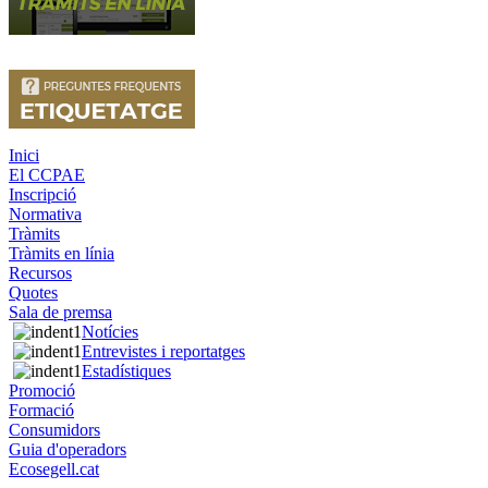
Inici
El CCPAE
Inscripció
Normativa
Tràmits
Tràmits en línia
Recursos
Quotes
Sala de premsa
Notícies
Entrevistes i reportatges
Estadístiques
Promoció
Formació
Consumidors
Guia d'operadors
Ecosegell.cat