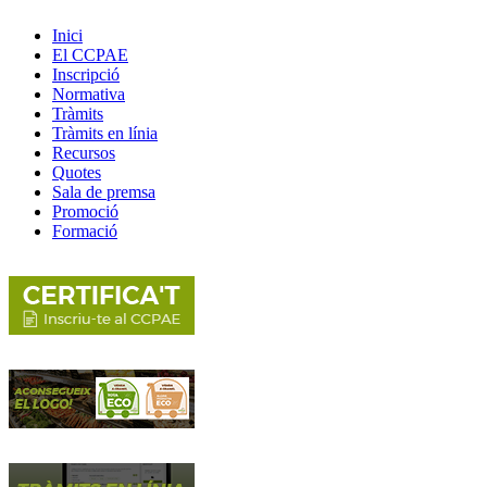
Inici
El CCPAE
Inscripció
Normativa
Tràmits
Tràmits en línia
Recursos
Quotes
Sala de premsa
Promoció
Formació