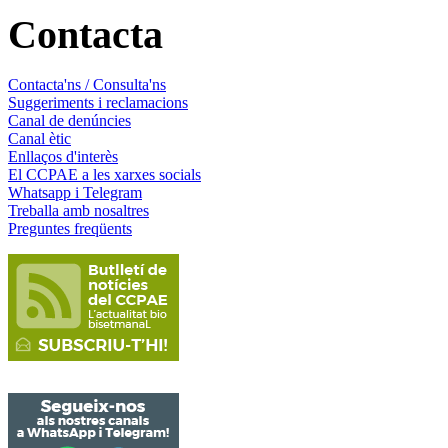
Contacta
Contacta'ns / Consulta'ns
Suggeriments i reclamacions
Canal de denúncies
Canal ètic
Enllaços d'interès
El CCPAE a les xarxes socials
Whatsapp i Telegram
Treballa amb nosaltres
Preguntes freqüents