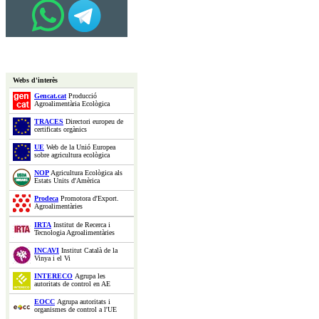
Webs d'interès
Gencat.cat
Producció
Agroalimentària Ecològica
TRACES
Directori europeu de
certificats orgànics
UE
Web de la Unió Europea
sobre agricultura ecològica
NOP
Agricultura Ecològica als
Estats Units d'Amèrica
Prodeca
Promotora d'Export.
Agroalimentàries
IRTA
Institut de Recerca i
Tecnologia Agroalimentàries
INCAVI
Institut Català de la
Vinya i el Vi
INTERECO
Agrupa les
autoritats de control en AE
EOCC
Agrupa autoritats i
organismes de control a l'UE