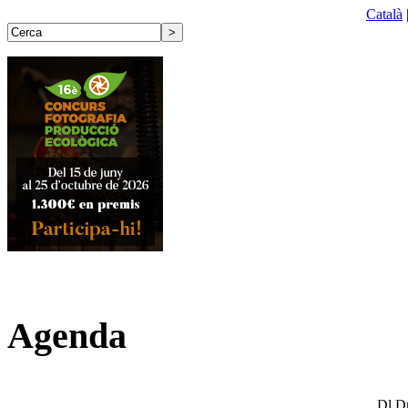
Català
Agenda
Dl
D