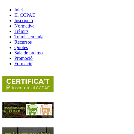
Inici
El CCPAE
Inscripció
Normativa
Tràmits
Tràmits en línia
Recursos
Quotes
Sala de premsa
Promoció
Formació