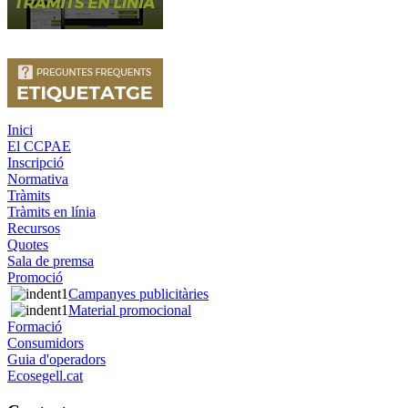
Inici
El CCPAE
Inscripció
Normativa
Tràmits
Tràmits en línia
Recursos
Quotes
Sala de premsa
Promoció
Campanyes publicitàries
Material promocional
Formació
Consumidors
Guia d'operadors
Ecosegell.cat