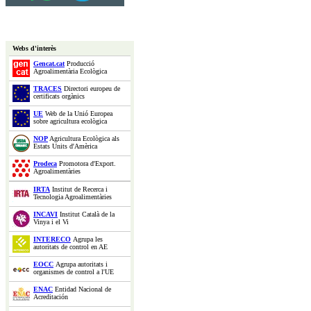
Webs d'interès
Gencat.cat
Producció
Agroalimentària Ecològica
TRACES
Directori europeu de
certificats orgànics
UE
Web de la Unió Europea
sobre agricultura ecològica
NOP
Agricultura Ecològica als
Estats Units d'Amèrica
Prodeca
Promotora d'Export.
Agroalimentàries
IRTA
Institut de Recerca i
Tecnologia Agroalimentàries
INCAVI
Institut Català de la
Vinya i el Vi
INTERECO
Agrupa les
autoritats de control en AE
EOCC
Agrupa autoritats i
organismes de control a l'UE
ENAC
Entidad Nacional de
Acreditación