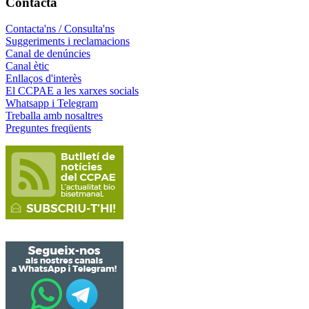
Contacta
Contacta'ns / Consulta'ns
Suggeriments i reclamacions
Canal de denúncies
Canal ètic
Enllaços d'interès
El CCPAE a les xarxes socials
Whatsapp i Telegram
Treballa amb nosaltres
Preguntes freqüents