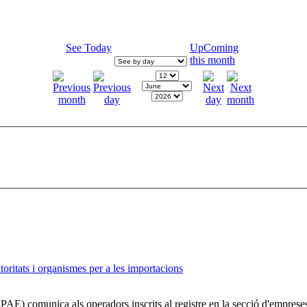
See Today
UpComing
this month
ritats i organismes per a les importacions
AE) comunica als operadors inscrits al registre en la secció d'emprese