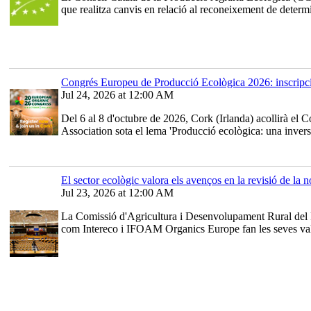
que realitza canvis en relació al reconeixement de determ
Congrés Europeu de Producció Ecològica 2026: inscripci
Jul 24, 2026 at 12:00 AM
Del 6 al 8 d'octubre de 2026, Cork (Irlanda) acollirà e
Association sota el lema 'Producció ecològica: una inversi
El sector ecològic valora els avenços en la revisió de la
Jul 23, 2026 at 12:00 AM
La Comissió d'Agricultura i Desenvolupament Rural del Pa
com Intereco i IFOAM Organics Europe fan les seves valorac