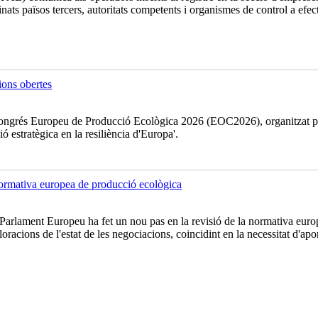
inats països tercers, autoritats competents i organismes de control a efe
ons obertes
l Congrés Europeu de Producció Ecològica 2026 (EOC2026), organitzat p
ó estratègica en la resiliència d'Europa'.
 normativa europea de producció ecològica
rlament Europeu ha fet un nou pas en la revisió de la normativa europe
ions de l'estat de les negociacions, coincidint en la necessitat d'aporta