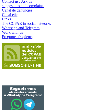
Contact us / Ask us
suggestions and complaints
Canal de denúncies
Canal ètic
Links
The CCPAE in social networks
Whatsapp and Telegram
Work with us
Preguntes freqüents