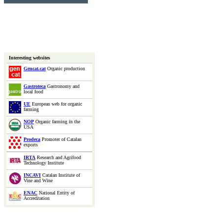
Interesting websites
Gencat.cat
Organic production
Gastroteca
Gastronomy and
local food
UE
European web for organic
farming
NOP
Organic farming in the
USA
Prodeca
Promoter of Catalan
exports
IRTA
Research and Agrifood
Technology Institute
INCAVI
Catalan Institute of
Vine and Wine
ENAC
National Entity of
Accreditation