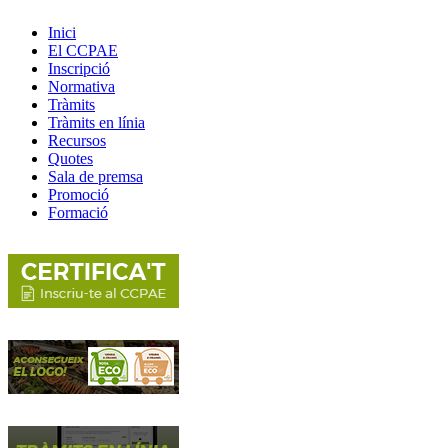
Inici
El CCPAE
Inscripció
Normativa
Tràmits
Tràmits en línia
Recursos
Quotes
Sala de premsa
Promoció
Formació