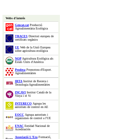
Webs d'interès
Gencat.cat
Producció
Agroalimentària Ecològica
TRACES
Directori europeu de
certificats orgànics
UE
Web de la Unió Europea
sobre agricultura ecològica
NOP
Agricultura Ecològica als
Estats Units d'Amèrica
Prodeca
Promotora d'Export.
Agroalimentàries
IRTA
Institut de Recerca i
Tecnologia Agroalimentàries
INCAVI
Institut Català de la
Vinya i el Vi
INTERECO
Agrupa les
autoritats de control en AE
EOCC
Agrupa autoritats i
organismes de control a l'UE
ENAC
Entidad Nacional de
Acreditación
Associació L'Era
Formació,