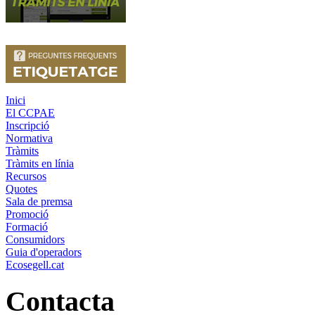
Inici
El CCPAE
Inscripció
Normativa
Tràmits
Tràmits en línia
Recursos
Quotes
Sala de premsa
Promoció
Formació
Consumidors
Guia d'operadors
Ecosegell.cat
Contacta