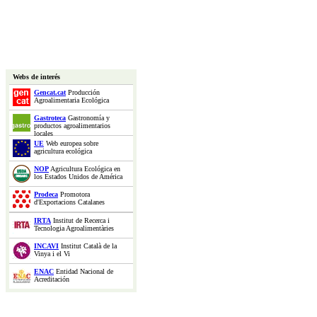
Webs de interés
Gencat.cat
Producción
Agroalimentaria Ecológica
Gastroteca
Gastronomía y
productos agroalimentarios
locales
UE
Web europea sobre
agricultura ecológica
NOP
Agricultura Ecológica en
los Estados Unidos de América
Prodeca
Promotora
d'Exportacions Catalanes
IRTA
Institut de Recerca i
Tecnologia Agroalimentàries
INCAVI
Institut Català de la
Vinya i el Vi
ENAC
Entidad Nacional de
Acreditación