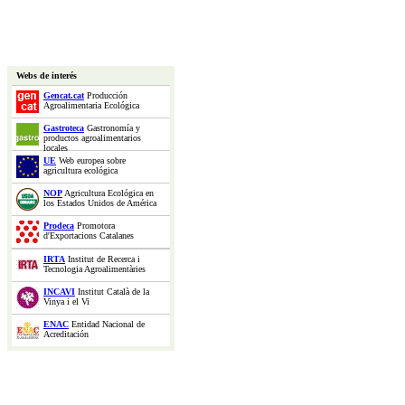
Webs de interés
Gencat.cat
Producción
Agroalimentaria Ecológica
Gastroteca
Gastronomía y
productos agroalimentarios
locales
UE
Web europea sobre
agricultura ecológica
NOP
Agricultura Ecológica en
los Estados Unidos de América
Prodeca
Promotora
d'Exportacions Catalanes
IRTA
Institut de Recerca i
Tecnologia Agroalimentàries
INCAVI
Institut Català de la
Vinya i el Vi
ENAC
Entidad Nacional de
Acreditación