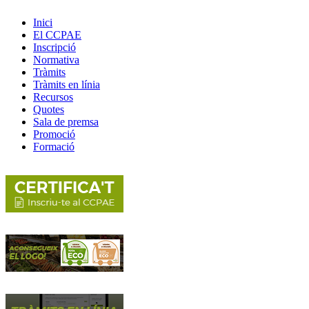
Inici
El CCPAE
Inscripció
Normativa
Tràmits
Tràmits en línia
Recursos
Quotes
Sala de premsa
Promoció
Formació