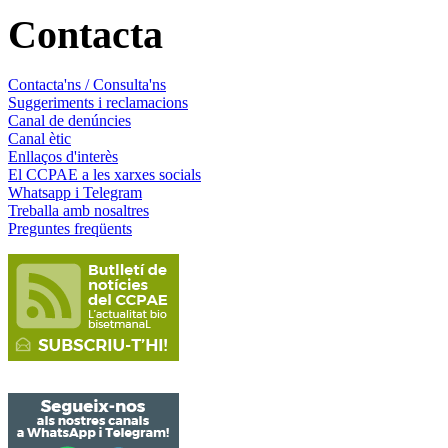
Contacta
Contacta'ns / Consulta'ns
Suggeriments i reclamacions
Canal de denúncies
Canal ètic
Enllaços d'interès
El CCPAE a les xarxes socials
Whatsapp i Telegram
Treballa amb nosaltres
Preguntes freqüents