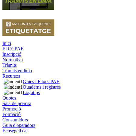
Inici
El CCPAE
Inscripció
Normativa
Tràmits
Tràmits en línia
Recursos
Guies i Fitxes PAE
Quaderns i registres
Logotips
Quotes
Sala de premsa
Promoció
Formació
Consumidors
Guia d'operadors
Ecosegell.cat