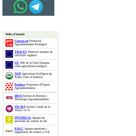
Webs d'interès
Gencat.cat
Producció
Agroalimentària Ecològica
TRACES
Directori europeu de
certificats orgànics
UE
Web de la Unió Europea
sobre agricultura ecològica
NOP
Agricultura Ecològica als
Estats Units d'Amèrica
Prodeca
Promotora d'Export.
Agroalimentàries
IRTA
Institut de Recerca i
Tecnologia Agroalimentàries
INCAVI
Institut Català de la
Vinya i el Vi
INTERECO
Agrupa les
autoritats de control en AE
EOCC
Agrupa autoritats i
organismes de control a l'UE