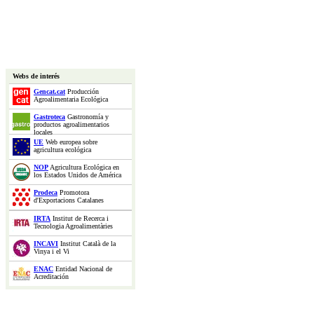
Webs de interés
Gencat.cat
Producción
Agroalimentaria Ecológica
Gastroteca
Gastronomía y
productos agroalimentarios
locales
UE
Web europea sobre
agricultura ecológica
NOP
Agricultura Ecológica en
los Estados Unidos de América
Prodeca
Promotora
d'Exportacions Catalanes
IRTA
Institut de Recerca i
Tecnologia Agroalimentàries
INCAVI
Institut Català de la
Vinya i el Vi
ENAC
Entidad Nacional de
Acreditación