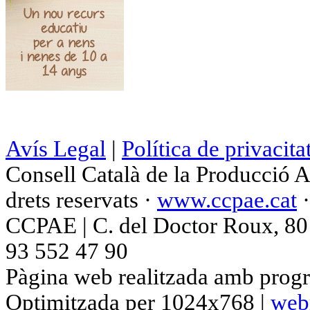
Avís Legal
|
Política de privacita
Consell Català de la Producció 
drets reservats ·
www.ccpae.cat
CCPAE | C. del Doctor Roux, 80 p
93 552 47 90
Pàgina web realitzada amb progr
Optimitzada per 1024x768 |
web