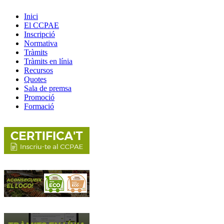
Inici
El CCPAE
Inscripció
Normativa
Tràmits
Tràmits en línia
Recursos
Quotes
Sala de premsa
Promoció
Formació