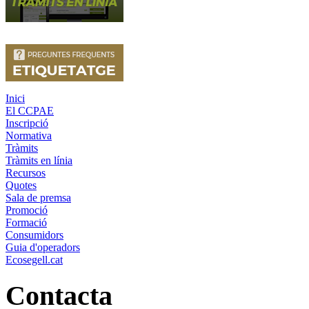
Inici
El CCPAE
Inscripció
Normativa
Tràmits
Tràmits en línia
Recursos
Quotes
Sala de premsa
Promoció
Formació
Consumidors
Guia d'operadors
Ecosegell.cat
Contacta