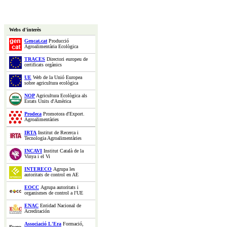
Webs d'interès
Gencat.cat
Producció
Agroalimentària Ecològica
TRACES
Directori europeu de
certificats orgànics
UE
Web de la Unió Europea
sobre agricultura ecològica
NOP
Agricultura Ecològica als
Estats Units d'Amèrica
Prodeca
Promotora d'Export.
Agroalimentàries
IRTA
Institut de Recerca i
Tecnologia Agroalimentàries
INCAVI
Institut Català de la
Vinya i el Vi
INTERECO
Agrupa les
autoritats de control en AE
EOCC
Agrupa autoritats i
organismes de control a l'UE
ENAC
Entidad Nacional de
Acreditación
Associació L'Era
Formació,