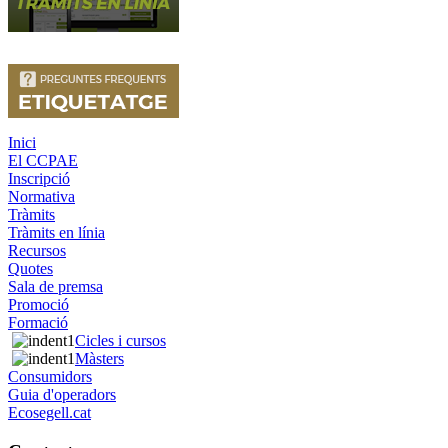
Inici
El CCPAE
Inscripció
Normativa
Tràmits
Tràmits en línia
Recursos
Quotes
Sala de premsa
Promoció
Formació
Cicles i cursos
Màsters
Consumidors
Guia d'operadors
Ecosegell.cat