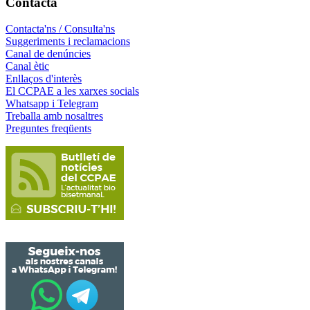
Contacta
Contacta'ns / Consulta'ns
Suggeriments i reclamacions
Canal de denúncies
Canal ètic
Enllaços d'interès
El CCPAE a les xarxes socials
Whatsapp i Telegram
Treballa amb nosaltres
Preguntes freqüents