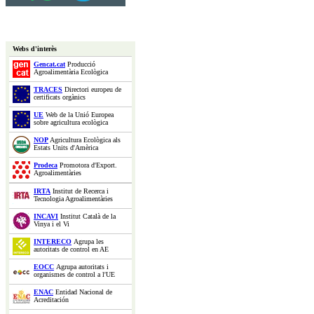
Webs d'interès
Gencat.cat
Producció
Agroalimentària Ecològica
TRACES
Directori europeu de
certificats orgànics
UE
Web de la Unió Europea
sobre agricultura ecològica
NOP
Agricultura Ecològica als
Estats Units d'Amèrica
Prodeca
Promotora d'Export.
Agroalimentàries
IRTA
Institut de Recerca i
Tecnologia Agroalimentàries
INCAVI
Institut Català de la
Vinya i el Vi
INTERECO
Agrupa les
autoritats de control en AE
EOCC
Agrupa autoritats i
organismes de control a l'UE
ENAC
Entidad Nacional de
Acreditación