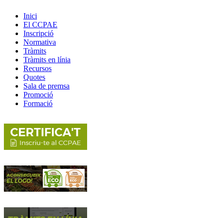
Inici
El CCPAE
Inscripció
Normativa
Tràmits
Tràmits en línia
Recursos
Quotes
Sala de premsa
Promoció
Formació