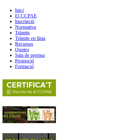
Inici
El CCPAE
Inscripció
Normativa
Tràmits
Tràmits en línia
Recursos
Quotes
Sala de premsa
Promoció
Formació