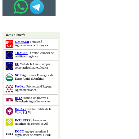
Webs d'interès
Gencat.cat
Producció
Agroalimentària Ecològica
TRACES
Directori europeu de
certificats orgànics
UE
Web de la Unió Europea
sobre agricultura ecològica
NOP
Agricultura Ecològica als
Estats Units d'Amèrica
Prodeca
Promotora d'Export.
Agroalimentàries
IRTA
Institut de Recerca i
Tecnologia Agroalimentàries
INCAVI
Institut Català de la
Vinya i el Vi
INTERECO
Agrupa les
autoritats de control en AE
EOCC
Agrupa autoritats i
organismes de control a l'UE