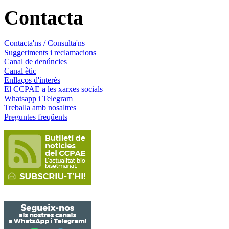
Contacta
Contacta'ns / Consulta'ns
Suggeriments i reclamacions
Canal de denúncies
Canal ètic
Enllaços d'interès
El CCPAE a les xarxes socials
Whatsapp i Telegram
Treballa amb nosaltres
Preguntes freqüents