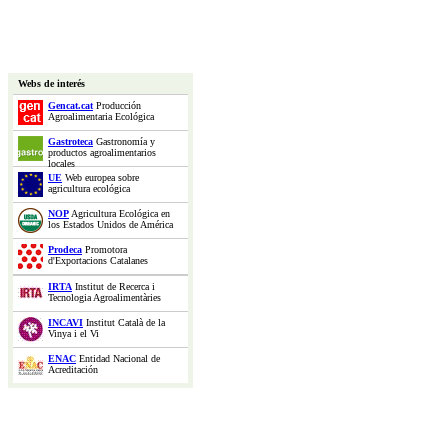
Webs de interés
Gencat.cat
Producción
Agroalimentaria Ecológica
Gastroteca
Gastronomía y
productos agroalimentarios
locales
UE
Web europea sobre
agricultura ecológica
NOP
Agricultura Ecológica en
los Estados Unidos de América
Prodeca
Promotora
d'Exportacions Catalanes
IRTA
Institut de Recerca i
Tecnologia Agroalimentàries
INCAVI
Institut Català de la
Vinya i el Vi
ENAC
Entidad Nacional de
Acreditación