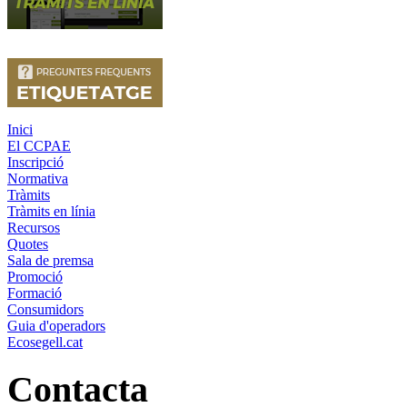
Inici
El CCPAE
Inscripció
Normativa
Tràmits
Tràmits en línia
Recursos
Quotes
Sala de premsa
Promoció
Formació
Consumidors
Guia d'operadors
Ecosegell.cat
Contacta