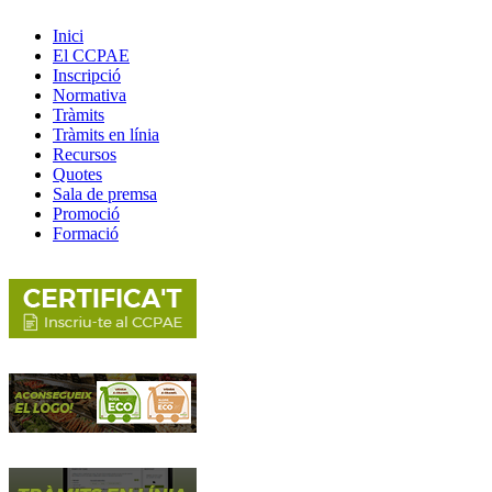
Inici
El CCPAE
Inscripció
Normativa
Tràmits
Tràmits en línia
Recursos
Quotes
Sala de premsa
Promoció
Formació