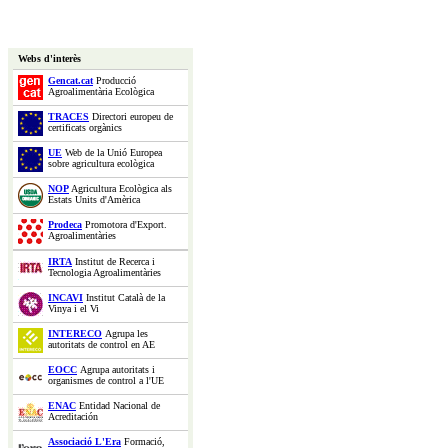
Webs d'interès
Gencat.cat
Producció
Agroalimentària Ecològica
TRACES
Directori europeu de
certificats orgànics
UE
Web de la Unió Europea
sobre agricultura ecològica
NOP
Agricultura Ecològica als
Estats Units d'Amèrica
Prodeca
Promotora d'Export.
Agroalimentàries
IRTA
Institut de Recerca i
Tecnologia Agroalimentàries
INCAVI
Institut Català de la
Vinya i el Vi
INTERECO
Agrupa les
autoritats de control en AE
EOCC
Agrupa autoritats i
organismes de control a l'UE
ENAC
Entidad Nacional de
Acreditación
Associació L'Era
Formació,