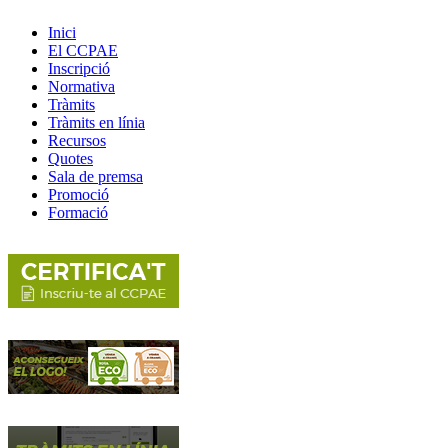
Inici
El CCPAE
Inscripció
Normativa
Tràmits
Tràmits en línia
Recursos
Quotes
Sala de premsa
Promoció
Formació