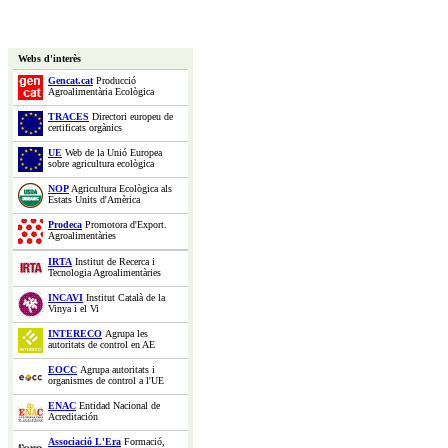
Webs d'interès
Gencat.cat
Producció
Agroalimentària Ecològica
TRACES
Directori europeu de
certificats orgànics
UE
Web de la Unió Europea
sobre agricultura ecològica
NOP
Agricultura Ecològica als
Estats Units d'Amèrica
Prodeca
Promotora d'Export.
Agroalimentàries
IRTA
Institut de Recerca i
Tecnologia Agroalimentàries
INCAVI
Institut Català de la
Vinya i el Vi
INTERECO
Agrupa les
autoritats de control en AE
EOCC
Agrupa autoritats i
organismes de control a l'UE
ENAC
Entidad Nacional de
Acreditación
Associació L'Era
Formació,