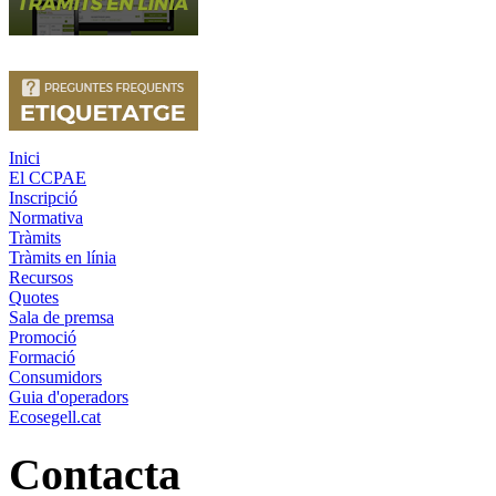
Inici
El CCPAE
Inscripció
Normativa
Tràmits
Tràmits en línia
Recursos
Quotes
Sala de premsa
Promoció
Formació
Consumidors
Guia d'operadors
Ecosegell.cat
Contacta