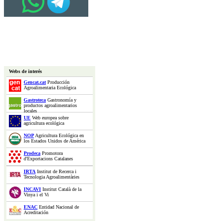
Webs de interés
Gencat.cat
Producción
Agroalimentaria Ecológica
Gastroteca
Gastronomía y
productos agroalimentarios
locales
UE
Web europea sobre
agricultura ecológica
NOP
Agricultura Ecológica en
los Estados Unidos de América
Prodeca
Promotora
d'Exportacions Catalanes
IRTA
Institut de Recerca i
Tecnologia Agroalimentàries
INCAVI
Institut Català de la
Vinya i el Vi
ENAC
Entidad Nacional de
Acreditación