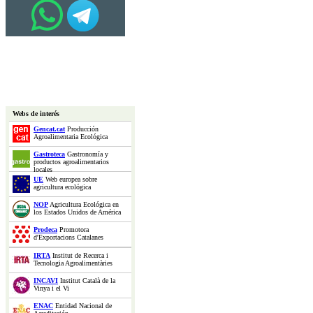
Webs de interés
Gencat.cat
Producción
Agroalimentaria Ecológica
Gastroteca
Gastronomía y
productos agroalimentarios
locales
UE
Web europea sobre
agricultura ecológica
NOP
Agricultura Ecológica en
los Estados Unidos de América
Prodeca
Promotora
d'Exportacions Catalanes
IRTA
Institut de Recerca i
Tecnologia Agroalimentàries
INCAVI
Institut Català de la
Vinya i el Vi
ENAC
Entidad Nacional de