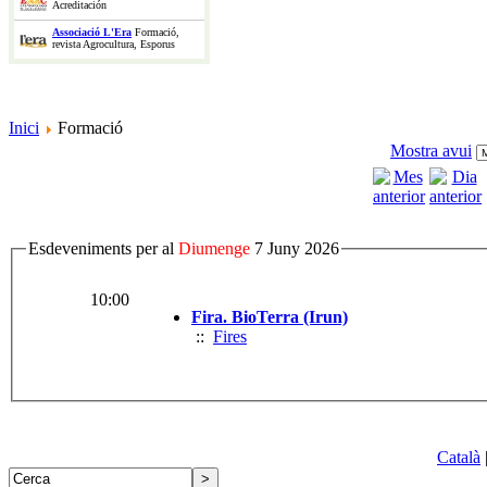
Acreditación
Associació L'Era
Formació,
revista Agrocultura, Esporus
Inici
Formació
Mostra avui
Esdeveniments per al
Diumenge
7 Juny 2026
10:00
Fira. BioTerra (Irun)
::
Fires
Català