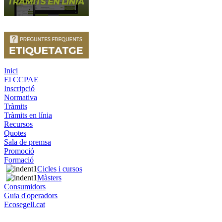
Inici
El CCPAE
Inscripció
Normativa
Tràmits
Tràmits en línia
Recursos
Quotes
Sala de premsa
Promoció
Formació
Cicles i cursos
Màsters
Consumidors
Guia d'operadors
Ecosegell.cat