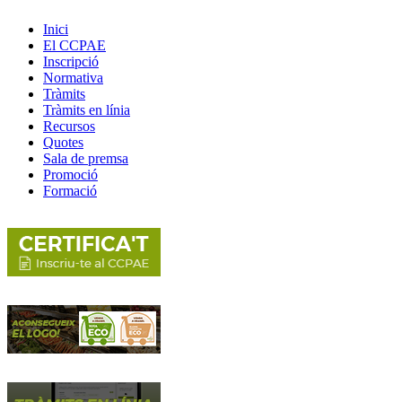
Inici
El CCPAE
Inscripció
Normativa
Tràmits
Tràmits en línia
Recursos
Quotes
Sala de premsa
Promoció
Formació