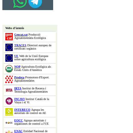
Webs d'interès
Gencat.cat
Producció
Agroalimentària Ecològica
TRACES
Directori europeu de
certificats orgànics
UE
Web de la Unió Europea
sobre agricultura ecològica
NOP
Agricultura Ecològica als
Estats Units d'Amèrica
Prodeca
Promotora d'Export.
Agroalimentàries
IRTA
Institut de Recerca i
Tecnologia Agroalimentàries
INCAVI
Institut Català de la
Vinya i el Vi
INTERECO
Agrupa les
autoritats de control en AE
EOCC
Agrupa autoritats i
organismes de control a l'UE
ENAC
Entidad Nacional de