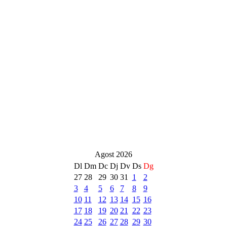
Agost 2026
Dl
Dm
Dc
Dj
Dv
Ds
Dg
27
28
29
30
31
1
2
3
4
5
6
7
8
9
10
11
12
13
14
15
16
17
18
19
20
21
22
23
24
25
26
27
28
29
30