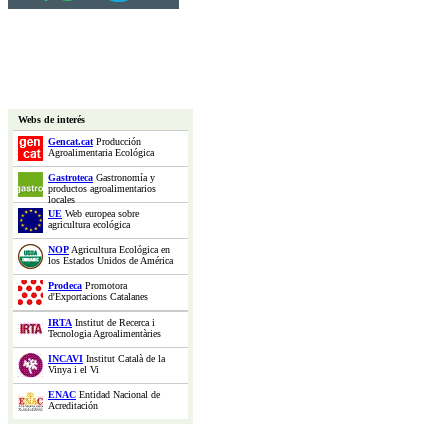
Webs de interés
Gencat.cat
Producción
Agroalimentaria Ecológica
Gastroteca
Gastronomía y
productos agroalimentarios
locales
UE
Web europea sobre
agricultura ecológica
NOP
Agricultura Ecológica en
los Estados Unidos de América
Prodeca
Promotora
d'Exportacions Catalanes
IRTA
Institut de Recerca i
Tecnologia Agroalimentàries
INCAVI
Institut Català de la
Vinya i el Vi
ENAC
Entidad Nacional de
Acreditación