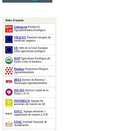
Webs d'interès
Gencat.cat
Producció
Agroalimentària Ecològica
TRACES
Directori europeu de
certificats orgànics
UE
Web de la Unió Europea
sobre agricultura ecològica
NOP
Agricultura Ecològica als
Estats Units d'Amèrica
Prodeca
Promotora d'Export.
Agroalimentàries
IRTA
Institut de Recerca i
Tecnologia Agroalimentàries
INCAVI
Institut Català de la
Vinya i el Vi
INTERECO
Agrupa les
autoritats de control en AE
EOCC
Agrupa autoritats i
organismes de control a l'UE
ENAC
Entidad Nacional de
Acreditación