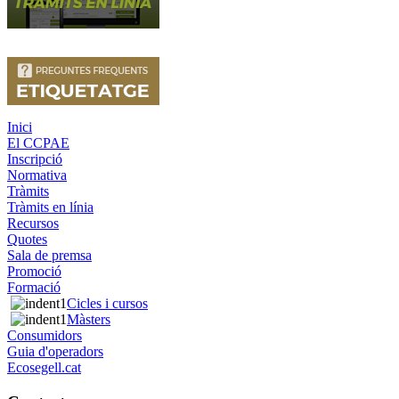
Inici
El CCPAE
Inscripció
Normativa
Tràmits
Tràmits en línia
Recursos
Quotes
Sala de premsa
Promoció
Formació
Cicles i cursos
Màsters
Consumidors
Guia d'operadors
Ecosegell.cat