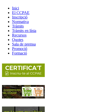
Inici
El CCPAE
Inscripció
Normativa
Tràmits
Tràmits en línia
Recursos
Quotes
Sala de premsa
Promoció
Formació