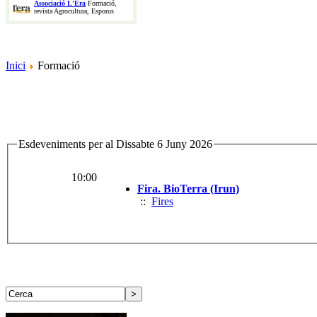
Associació L'Era
Formació,
revista Agrocultura, Esporus
Inici
Formació
Esdeveniments per al Dissabte 6 Juny 2026
10:00
Fira. BioTerra (Irun)
::
Fires