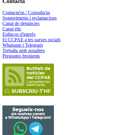
Contacta
Contacta'ns / Consulta'ns
Suggeriments i reclamacions
Canal de denúncies
Canal ètic
Enllaços d'interès
El CCPAE a les xarxes socials
Whatsapp i Telegram
Treballa amb nosaltres
Preguntes freqüents