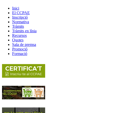
Inici
El CCPAE
Inscripció
Normativa
Tràmits
Tràmits en línia
Recursos
Quotes
Sala de premsa
Promoció
Formació