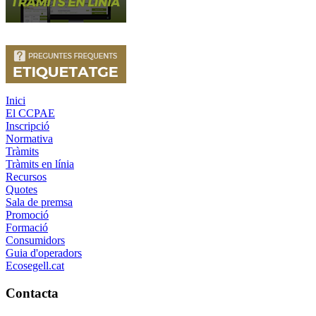
Inici
El CCPAE
Inscripció
Normativa
Tràmits
Tràmits en línia
Recursos
Quotes
Sala de premsa
Promoció
Formació
Consumidors
Guia d'operadors
Ecosegell.cat
Contacta