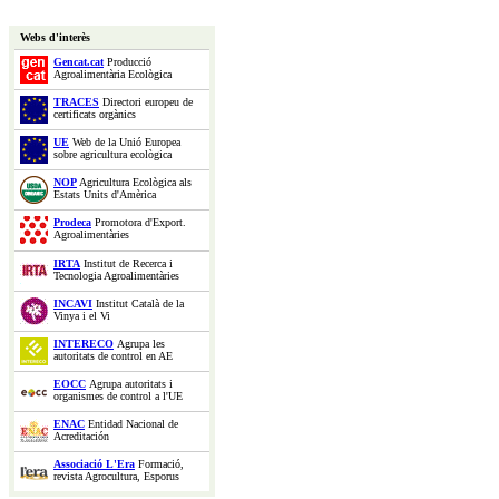
Webs d'interès
Gencat.cat
Producció
Agroalimentària Ecològica
TRACES
Directori europeu de
certificats orgànics
UE
Web de la Unió Europea
sobre agricultura ecològica
NOP
Agricultura Ecològica als
Estats Units d'Amèrica
Prodeca
Promotora d'Export.
Agroalimentàries
IRTA
Institut de Recerca i
Tecnologia Agroalimentàries
INCAVI
Institut Català de la
Vinya i el Vi
INTERECO
Agrupa les
autoritats de control en AE
EOCC
Agrupa autoritats i
organismes de control a l'UE
ENAC
Entidad Nacional de
Acreditación
Associació L'Era
Formació,
revista Agrocultura, Esporus