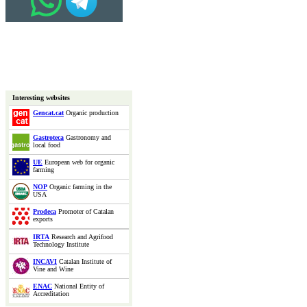
Interesting websites
Gencat.cat
Organic production
Gastroteca
Gastronomy and
local food
UE
European web for organic
farming
NOP
Organic farming in the
USA
Prodeca
Promoter of Catalan
exports
IRTA
Research and Agrifood
Technology Institute
INCAVI
Catalan Institute of
Vine and Wine
ENAC
National Entity of
Accreditation