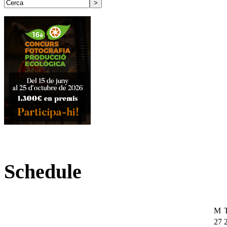
Schedule
M
27