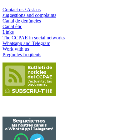
Contact us / Ask us
suggestions and complaints
Canal de denúncies
Canal ètic
Links
The CCPAE in social networks
Whatsapp and Telegram
Work with us
Preguntes freqüents