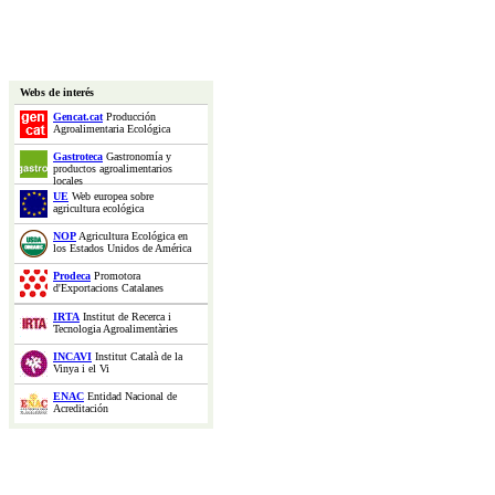
Webs de interés
Gencat.cat
Producción
Agroalimentaria Ecológica
Gastroteca
Gastronomía y
productos agroalimentarios
locales
UE
Web europea sobre
agricultura ecológica
NOP
Agricultura Ecológica en
los Estados Unidos de América
Prodeca
Promotora
d'Exportacions Catalanes
IRTA
Institut de Recerca i
Tecnologia Agroalimentàries
INCAVI
Institut Català de la
Vinya i el Vi
ENAC
Entidad Nacional de
Acreditación