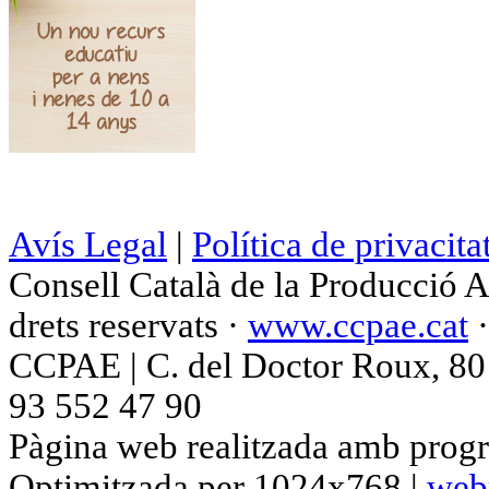
Avís Legal
|
Política de privacita
Consell Català de la Producció 
drets reservats ·
www.ccpae.cat
CCPAE | C. del Doctor Roux, 80 p
93 552 47 90
Pàgina web realitzada amb progr
Optimitzada per 1024x768 |
web