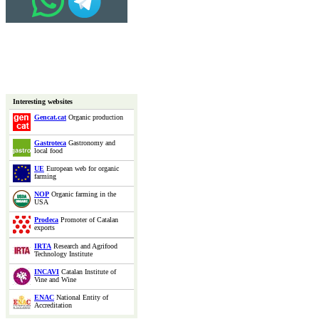
Interesting websites
Gencat.cat
Organic production
Gastroteca
Gastronomy and
local food
UE
European web for organic
farming
NOP
Organic farming in the
USA
Prodeca
Promoter of Catalan
exports
IRTA
Research and Agrifood
Technology Institute
INCAVI
Catalan Institute of
Vine and Wine
ENAC
National Entity of
Accreditation