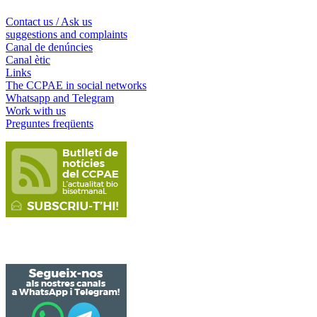
Contact us / Ask us
suggestions and complaints
Canal de denúncies
Canal ètic
Links
The CCPAE in social networks
Whatsapp and Telegram
Work with us
Preguntes freqüents