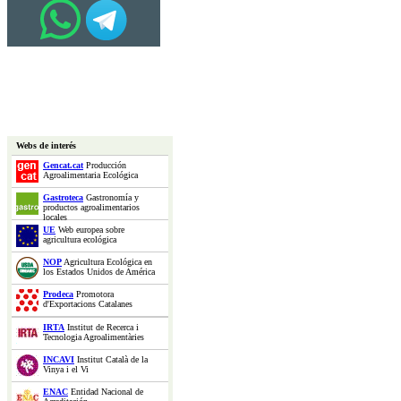
Webs de interés
Gencat.cat
Producción
Agroalimentaria Ecológica
Gastroteca
Gastronomía y
productos agroalimentarios
locales
UE
Web europea sobre
agricultura ecológica
NOP
Agricultura Ecológica en
los Estados Unidos de América
Prodeca
Promotora
d'Exportacions Catalanes
IRTA
Institut de Recerca i
Tecnologia Agroalimentàries
INCAVI
Institut Català de la
Vinya i el Vi
ENAC
Entidad Nacional de