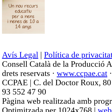
Avís Legal
|
Política de privacita
Consell Català de la Producció 
drets reservats ·
www.ccpae.cat
CCPAE | C. del Doctor Roux, 80 p
93 552 47 90
Pàgina web realitzada amb progr
Optimitzada per 1024x768 |
web