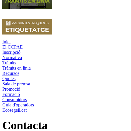
Inici
El CCPAE
Inscripció
Normativa
Tràmits
Tràmits en línia
Recursos
Quotes
Sala de premsa
Promoció
Formació
Consumidors
Guia d'operadors
Ecosegell.cat
Contacta