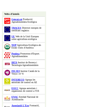
Webs d'interès
Gencat.cat
Producció
Agroalimentària Ecològica
TRACES
Directori europeu de
certificats orgànics
UE
Web de la Unió Europea
sobre agricultura ecològica
NOP
Agricultura Ecològica als
Estats Units d'Amèrica
Prodeca
Promotora d'Export.
Agroalimentàries
IRTA
Institut de Recerca i
Tecnologia Agroalimentàries
INCAVI
Institut Català de la
Vinya i el Vi
INTERECO
Agrupa les
autoritats de control en AE
EOCC
Agrupa autoritats i
organismes de control a l'UE
ENAC
Entidad Nacional de
Acreditación
Associació L'Era
Formació,