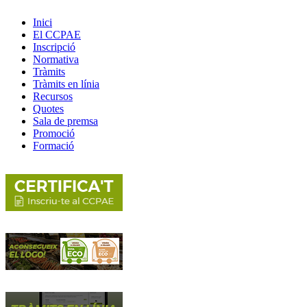
Inici
El CCPAE
Inscripció
Normativa
Tràmits
Tràmits en línia
Recursos
Quotes
Sala de premsa
Promoció
Formació