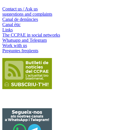
Contact us / Ask us
suggestions and complaints
Canal de denúncies
Canal ètic
Links
The CCPAE in social networks
Whatsapp and Telegram
Work with us
Preguntes freqüents