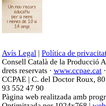
Avís Legal
|
Política de privacita
Consell Català de la Producció 
drets reservats ·
www.ccpae.cat
CCPAE | C. del Doctor Roux, 80 p
93 552 47 90
Pàgina web realitzada amb progr
Optimitzada per 1024x768 |
web