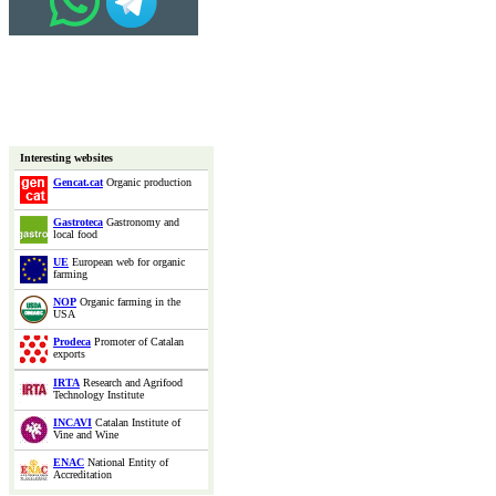
Interesting websites
Gencat.cat
Organic production
Gastroteca
Gastronomy and
local food
UE
European web for organic
farming
NOP
Organic farming in the
USA
Prodeca
Promoter of Catalan
exports
IRTA
Research and Agrifood
Technology Institute
INCAVI
Catalan Institute of
Vine and Wine
ENAC
National Entity of
Accreditation