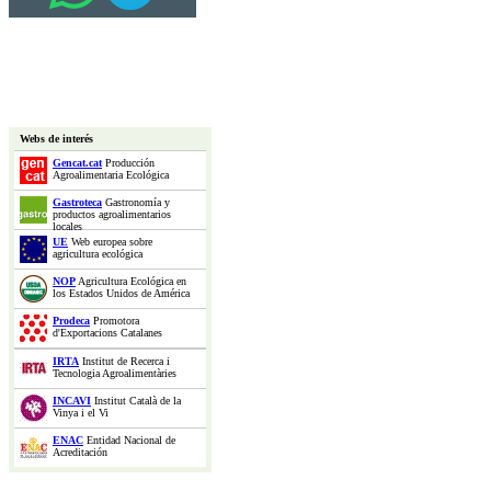
Webs de interés
Gencat.cat
Producción
Agroalimentaria Ecológica
Gastroteca
Gastronomía y
productos agroalimentarios
locales
UE
Web europea sobre
agricultura ecológica
NOP
Agricultura Ecológica en
los Estados Unidos de América
Prodeca
Promotora
d'Exportacions Catalanes
IRTA
Institut de Recerca i
Tecnologia Agroalimentàries
INCAVI
Institut Català de la
Vinya i el Vi
ENAC
Entidad Nacional de
Acreditación