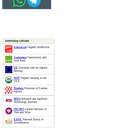
Interesting websites
Gencat.cat
Organic production
Gastroteca
Gastronomy and
local food
UE
European web for organic
farming
NOP
Organic farming in the
USA
Prodeca
Promoter of Catalan
exports
IRTA
Research and Agrifood
Technology Institute
INCAVI
Catalan Institute of
Vine and Wine
ENAC
National Entity of
Accreditation