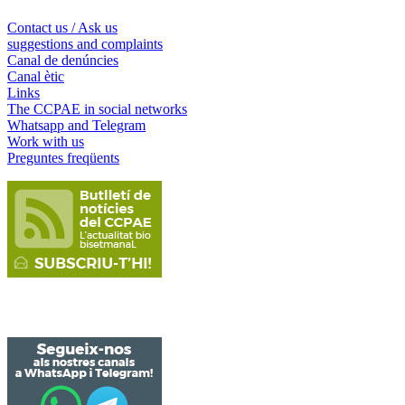
Contact us / Ask us
suggestions and complaints
Canal de denúncies
Canal ètic
Links
The CCPAE in social networks
Whatsapp and Telegram
Work with us
Preguntes freqüents