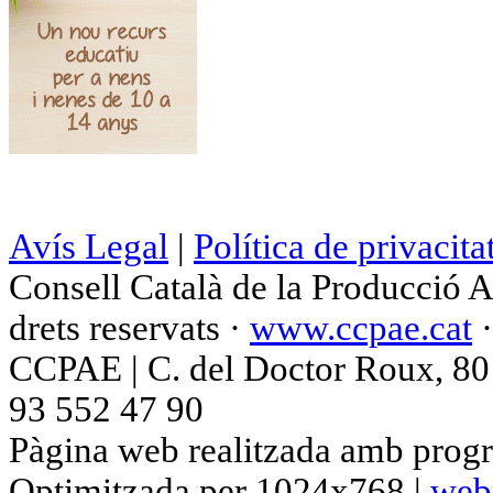
Avís Legal
|
Política de privacita
Consell Català de la Producció 
drets reservats ·
www.ccpae.cat
CCPAE | C. del Doctor Roux, 80 p
93 552 47 90
Pàgina web realitzada amb progr
Optimitzada per 1024x768 |
web