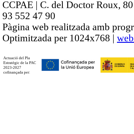
CCPAE | C. del Doctor Roux, 80 p
93 552 47 90
Pàgina web realitzada amb progr
Optimitzada per 1024x768 |
web
Actuació del Pla
Estratègic de la PAC
2023-2027
cofinançada per: