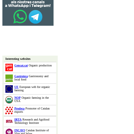
Interesting websites
Gencat.cat
Organic production
Gastroteca
Gastronomy and
local food
UE
European web for organic
farming
NOP
Organic farming in the
USA
Prodeca
Promoter of Catalan
exports
IRTA
Research and Agrifood
Technology Institute
INCAVI
Catalan Institute of
Vine and Wine