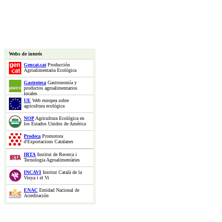
Webs de interés
Gencat.cat
Producción
Agroalimentaria Ecológica
Gastroteca
Gastronomía y
productos agroalimentarios
locales
UE
Web europea sobre
agricultura ecológica
NOP
Agricultura Ecológica en
los Estados Unidos de América
Prodeca
Promotora
d'Exportacions Catalanes
IRTA
Institut de Recerca i
Tecnologia Agroalimentàries
INCAVI
Institut Català de la
Vinya i el Vi
ENAC
Entidad Nacional de
Acreditación