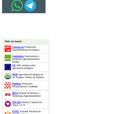
Webs de interés
Gencat.cat
Producción
Agroalimentaria Ecológica
Gastroteca
Gastronomía y
productos agroalimentarios
locales
UE
Web europea sobre
agricultura ecológica
NOP
Agricultura Ecológica en
los Estados Unidos de América
Prodeca
Promotora
d'Exportacions Catalanes
IRTA
Institut de Recerca i
Tecnologia Agroalimentàries
INCAVI
Institut Català de la
Vinya i el Vi
ENAC
Entidad Nacional de