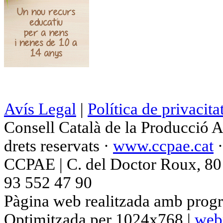
Avís Legal
|
Política de privacita
Consell Català de la Producció 
drets reservats ·
www.ccpae.cat
CCPAE | C. del Doctor Roux, 80 p
93 552 47 90
Pàgina web realitzada amb progr
Optimitzada per 1024x768 |
web