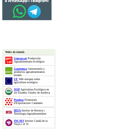
Webs de interés
Gencat.cat
Producción
Agroalimentaria Ecológica
Gastroteca
Gastronomía y
productos agroalimentarios
locales
UE
Web europea sobre
agricultura ecológica
NOP
Agricultura Ecológica en
los Estados Unidos de América
Prodeca
Promotora
d'Exportacions Catalanes
IRTA
Institut de Recerca i
Tecnologia Agroalimentàries
INCAVI
Institut Català de la
Vinya i el Vi