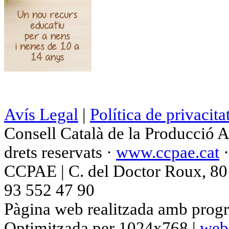
Avís Legal
|
Política de privacita
Consell Català de la Producció 
drets reservats ·
www.ccpae.cat
CCPAE | C. del Doctor Roux, 80 p
93 552 47 90
Pàgina web realitzada amb progr
Optimitzada per 1024x768 |
web