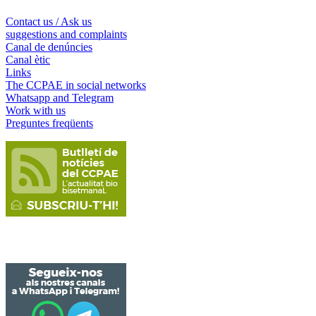
Contact us / Ask us
suggestions and complaints
Canal de denúncies
Canal ètic
Links
The CCPAE in social networks
Whatsapp and Telegram
Work with us
Preguntes freqüents