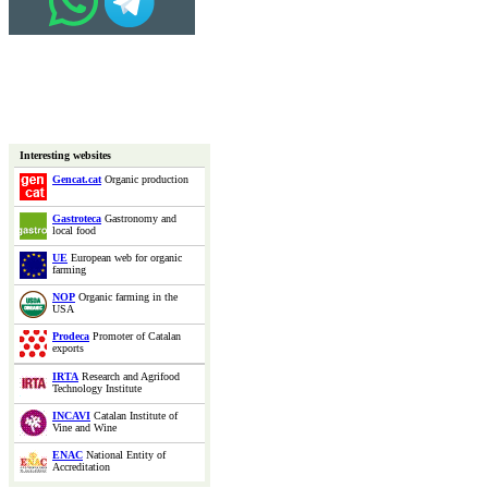
Interesting websites
Gencat.cat
Organic production
Gastroteca
Gastronomy and
local food
UE
European web for organic
farming
NOP
Organic farming in the
USA
Prodeca
Promoter of Catalan
exports
IRTA
Research and Agrifood
Technology Institute
INCAVI
Catalan Institute of
Vine and Wine
ENAC
National Entity of
Accreditation