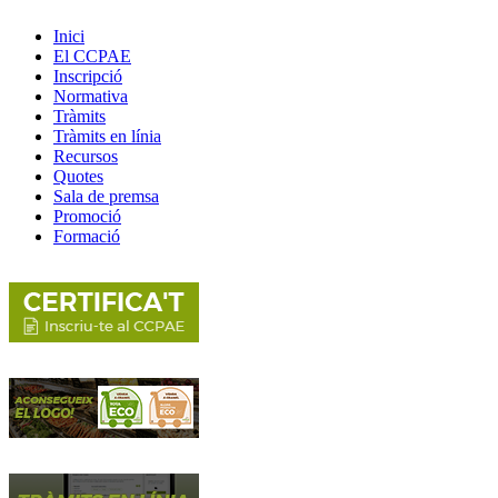
Inici
El CCPAE
Inscripció
Normativa
Tràmits
Tràmits en línia
Recursos
Quotes
Sala de premsa
Promoció
Formació