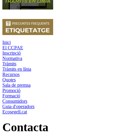
Inici
El CCPAE
Inscripció
Normativa
Tràmits
Tràmits en línia
Recursos
Quotes
Sala de premsa
Promoció
Formació
Consumidors
Guia d'operadors
Ecosegell.cat
Contacta