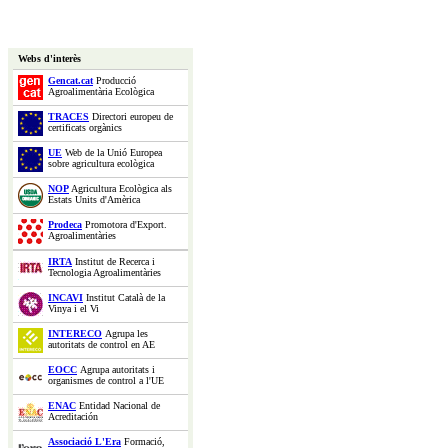
Webs d'interès
Gencat.cat
Producció
Agroalimentària Ecològica
TRACES
Directori europeu de
certificats orgànics
UE
Web de la Unió Europea
sobre agricultura ecològica
NOP
Agricultura Ecològica als
Estats Units d'Amèrica
Prodeca
Promotora d'Export.
Agroalimentàries
IRTA
Institut de Recerca i
Tecnologia Agroalimentàries
INCAVI
Institut Català de la
Vinya i el Vi
INTERECO
Agrupa les
autoritats de control en AE
EOCC
Agrupa autoritats i
organismes de control a l'UE
ENAC
Entidad Nacional de
Acreditación
Associació L'Era
Formació,