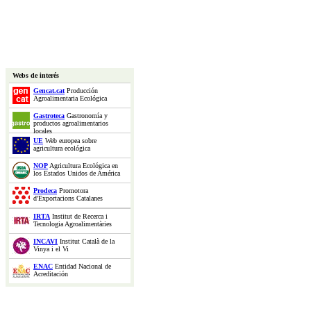
Webs de interés
Gencat.cat
Producción
Agroalimentaria Ecológica
Gastroteca
Gastronomía y
productos agroalimentarios
locales
UE
Web europea sobre
agricultura ecológica
NOP
Agricultura Ecológica en
los Estados Unidos de América
Prodeca
Promotora
d'Exportacions Catalanes
IRTA
Institut de Recerca i
Tecnologia Agroalimentàries
INCAVI
Institut Català de la
Vinya i el Vi
ENAC
Entidad Nacional de
Acreditación