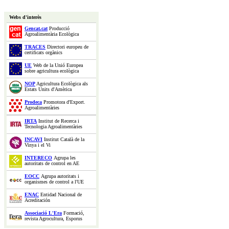
Webs d'interès
Gencat.cat
Producció
Agroalimentària Ecològica
TRACES
Directori europeu de
certificats orgànics
UE
Web de la Unió Europea
sobre agricultura ecològica
NOP
Agricultura Ecològica als
Estats Units d'Amèrica
Prodeca
Promotora d'Export.
Agroalimentàries
IRTA
Institut de Recerca i
Tecnologia Agroalimentàries
INCAVI
Institut Català de la
Vinya i el Vi
INTERECO
Agrupa les
autoritats de control en AE
EOCC
Agrupa autoritats i
organismes de control a l'UE
ENAC
Entidad Nacional de
Acreditación
Associació L'Era
Formació,
revista Agrocultura, Esporus