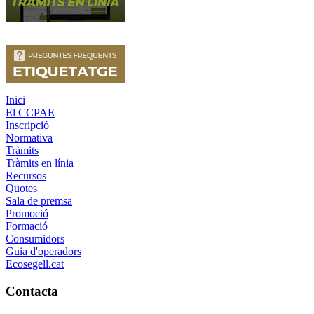
Inici
El CCPAE
Inscripció
Normativa
Tràmits
Tràmits en línia
Recursos
Quotes
Sala de premsa
Promoció
Formació
Consumidors
Guia d'operadors
Ecosegell.cat
Contacta