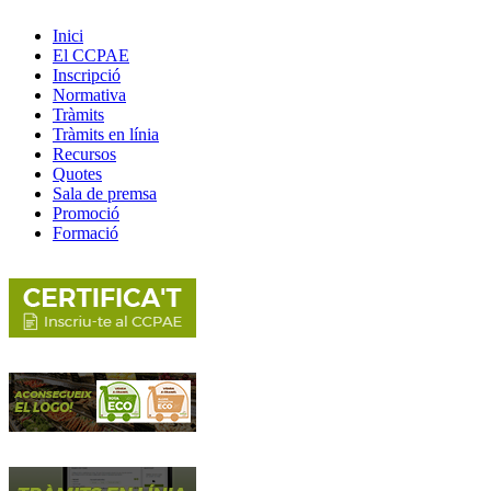
Inici
El CCPAE
Inscripció
Normativa
Tràmits
Tràmits en línia
Recursos
Quotes
Sala de premsa
Promoció
Formació