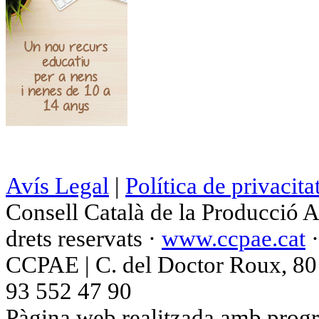
Avís Legal
|
Política de privacita
Consell Català de la Producció 
drets reservats ·
www.ccpae.cat
CCPAE | C. del Doctor Roux, 80 p
93 552 47 90
Pàgina web realitzada amb progr