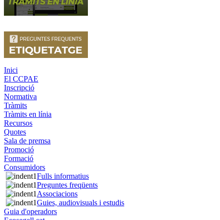
Inici
El CCPAE
Inscripció
Normativa
Tràmits
Tràmits en línia
Recursos
Quotes
Sala de premsa
Promoció
Formació
Consumidors
Fulls informatius
Preguntes freqüents
Associacions
Guies, audiovisuals i estudis
Guia d'operadors