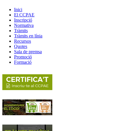
Inici
El CCPAE
Inscripció
Normativa
Tràmits
Tràmits en línia
Recursos
Quotes
Sala de premsa
Promoció
Formació