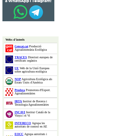
Webs d'interès
Gencat.cat
Producció
Agroalimentària Ecològica
TRACES
Directori europeu de
certificats orgànics
UE
Web de la Unió Europea
sobre agricultura ecològica
NOP
Agricultura Ecològica als
Estats Units d'Amèrica
Prodeca
Promotora d'Export.
Agroalimentàries
IRTA
Institut de Recerca i
Tecnologia Agroalimentàries
INCAVI
Institut Català de la
Vinya i el Vi
INTERECO
Agrupa les
autoritats de control en AE
EOCC
Agrupa autoritats i