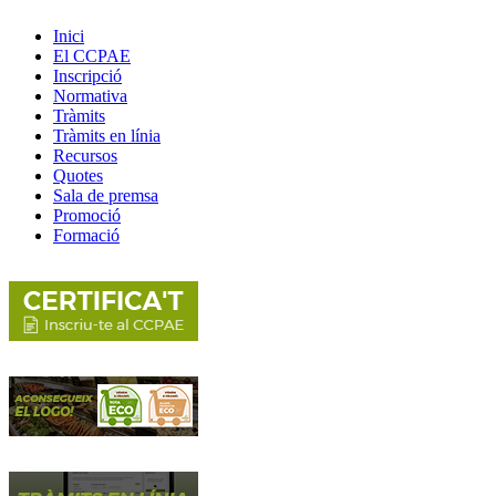
Inici
El CCPAE
Inscripció
Normativa
Tràmits
Tràmits en línia
Recursos
Quotes
Sala de premsa
Promoció
Formació