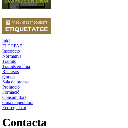
Inici
El CCPAE
Inscripció
Normativa
Tràmits
Tràmits en línia
Recursos
Quotes
Sala de premsa
Promoció
Formació
Consumidors
Guia d'operadors
Ecosegell.cat
Contacta