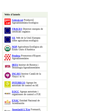
Webs d'interès
Gencat.cat
Producció
Agroalimentària Ecològica
TRACES
Directori europeu de
certificats orgànics
UE
Web de la Unió Europea
sobre agricultura ecològica
NOP
Agricultura Ecològica als
Estats Units d'Amèrica
Prodeca
Promotora d'Export.
Agroalimentàries
IRTA
Institut de Recerca i
Tecnologia Agroalimentàries
INCAVI
Institut Català de la
Vinya i el Vi
INTERECO
Agrupa les
autoritats de control en AE
EOCC
Agrupa autoritats i
organismes de control a l'UE
ENAC
Entidad Nacional de
Acreditación
Associació L'Era
Formació,