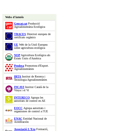
Webs d'interès
Gencat.cat
Producció
Agroalimentària Ecològica
TRACES
Directori europeu de
certificats orgànics
UE
Web de la Unió Europea
sobre agricultura ecològica
NOP
Agricultura Ecològica als
Estats Units d'Amèrica
Prodeca
Promotora d'Export.
Agroalimentàries
IRTA
Institut de Recerca i
Tecnologia Agroalimentàries
INCAVI
Institut Català de la
Vinya i el Vi
INTERECO
Agrupa les
autoritats de control en AE
EOCC
Agrupa autoritats i
organismes de control a l'UE
ENAC
Entidad Nacional de
Acreditación
Associació L'Era
Formació,