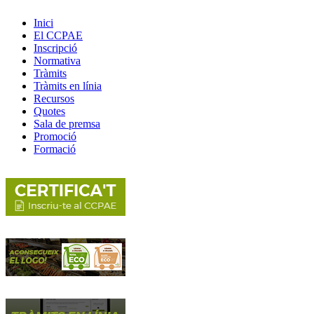
Inici
El CCPAE
Inscripció
Normativa
Tràmits
Tràmits en línia
Recursos
Quotes
Sala de premsa
Promoció
Formació