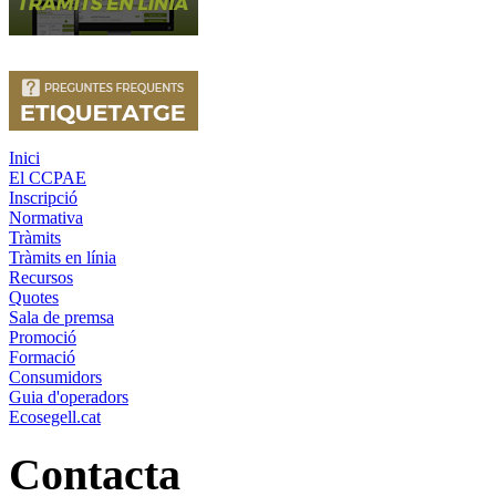
Inici
El CCPAE
Inscripció
Normativa
Tràmits
Tràmits en línia
Recursos
Quotes
Sala de premsa
Promoció
Formació
Consumidors
Guia d'operadors
Ecosegell.cat
Contacta