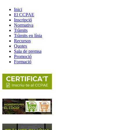
Inici
El CCPAE
Inscripció
Normativa
Tràmits
Tràmits en línia
Recursos
Quotes
Sala de premsa
Promoció
Formació