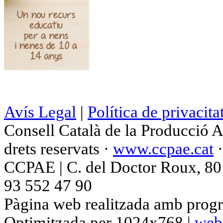
Avís Legal
|
Política de privacita
Consell Català de la Producció 
drets reservats ·
www.ccpae.cat
CCPAE | C. del Doctor Roux, 80 p
93 552 47 90
Pàgina web realitzada amb progr
Optimitzada per 1024x768 |
web