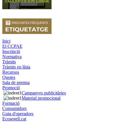
Inici
El CCPAE
Inscripció
Normativa
Tràmits
Tràmits en línia
Recursos
Quotes
Sala de premsa
Promoció
Campanyes publicitàries
Material promocional
Formació
Consumidors
Guia d'operadors
Ecosegell.cat