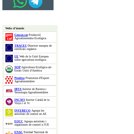
Webs d'interès
Gencat.cat
Producció
Agroalimentària Ecològica
TRACES
Directori europeu de
certificats orgànics
UE
Web de la Unió Europea
sobre agricultura ecològica
NOP
Agricultura Ecològica als
Estats Units d'Amèrica
Prodeca
Promotora d'Export.
Agroalimentàries
IRTA
Institut de Recerca i
Tecnologia Agroalimentàries
INCAVI
Institut Català de la
Vinya i el Vi
INTERECO
Agrupa les
autoritats de control en AE
EOCC
Agrupa autoritats i
organismes de control a l'UE
ENAC
Entidad Nacional de