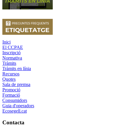
Inici
El CCPAE
Inscripció
Normativa
Tràmits
Tràmits en línia
Recursos
Quotes
Sala de premsa
Promoció
Formació
Consumidors
Guia d'operadors
Ecosegell.cat
Contacta