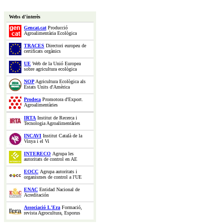
Webs d'interès
Gencat.cat
Producció
Agroalimentària Ecològica
TRACES
Directori europeu de
certificats orgànics
UE
Web de la Unió Europea
sobre agricultura ecològica
NOP
Agricultura Ecològica als
Estats Units d'Amèrica
Prodeca
Promotora d'Export.
Agroalimentàries
IRTA
Institut de Recerca i
Tecnologia Agroalimentàries
INCAVI
Institut Català de la
Vinya i el Vi
INTERECO
Agrupa les
autoritats de control en AE
EOCC
Agrupa autoritats i
organismes de control a l'UE
ENAC
Entidad Nacional de
Acreditación
Associació L'Era
Formació,
revista Agrocultura, Esporus