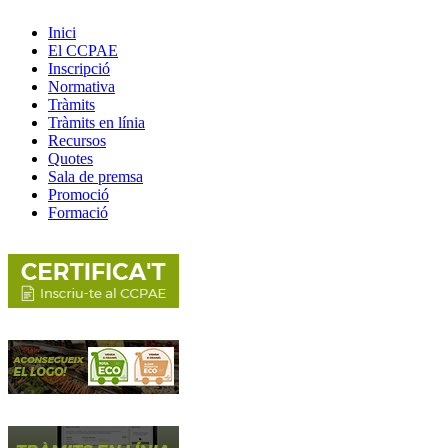
Inici
El CCPAE
Inscripció
Normativa
Tràmits
Tràmits en línia
Recursos
Quotes
Sala de premsa
Promoció
Formació