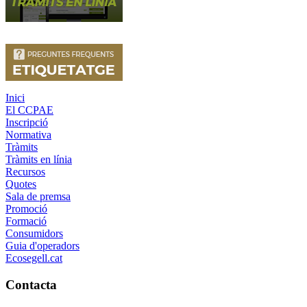
Inici
El CCPAE
Inscripció
Normativa
Tràmits
Tràmits en línia
Recursos
Quotes
Sala de premsa
Promoció
Formació
Consumidors
Guia d'operadors
Ecosegell.cat
Contacta