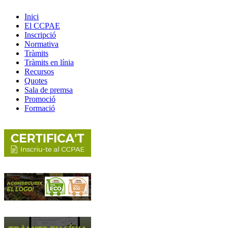
Inici
El CCPAE
Inscripció
Normativa
Tràmits
Tràmits en línia
Recursos
Quotes
Sala de premsa
Promoció
Formació