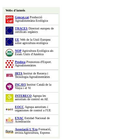
Webs d'interès
Gencat.cat
Producció
Agroalimentària Ecològica
TRACES
Directori europeu de
certificats orgànics
UE
Web de la Unió Europea
sobre agricultura ecològica
NOP
Agricultura Ecològica als
Estats Units d'Amèrica
Prodeca
Promotora d'Export.
Agroalimentàries
IRTA
Institut de Recerca i
Tecnologia Agroalimentàries
INCAVI
Institut Català de la
Vinya i el Vi
INTERECO
Agrupa les
autoritats de control en AE
EOCC
Agrupa autoritats i
organismes de control a l'UE
ENAC
Entidad Nacional de
Acreditación
Associació L'Era
Formació,
revista Agrocultura, Esporus