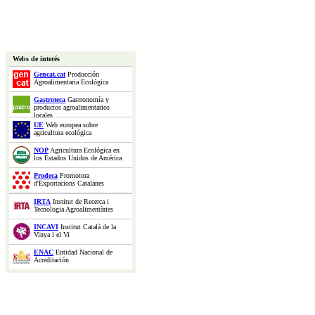
Webs de interés
Gencat.cat
Producción
Agroalimentaria Ecológica
Gastroteca
Gastronomía y
productos agroalimentarios
locales
UE
Web europea sobre
agricultura ecológica
NOP
Agricultura Ecológica en
los Estados Unidos de América
Prodeca
Promotora
d'Exportacions Catalanes
IRTA
Institut de Recerca i
Tecnologia Agroalimentàries
INCAVI
Institut Català de la
Vinya i el Vi
ENAC
Entidad Nacional de
Acreditación