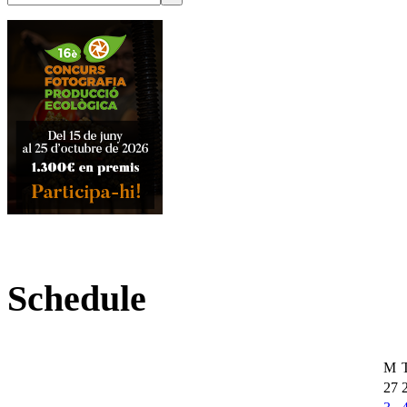
Schedule
M
27