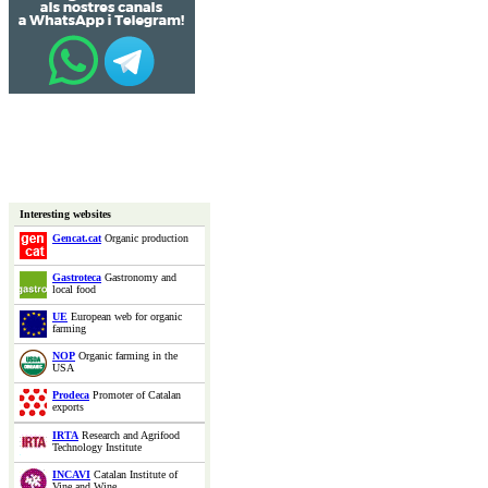
Interesting websites
Gencat.cat
Organic production
Gastroteca
Gastronomy and
local food
UE
European web for organic
farming
NOP
Organic farming in the
USA
Prodeca
Promoter of Catalan
exports
IRTA
Research and Agrifood
Technology Institute
INCAVI
Catalan Institute of
Vine and Wine