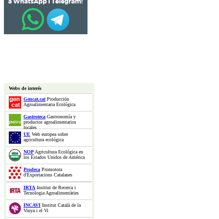
Webs de interés
Gencat.cat
Producción
Agroalimentaria Ecológica
Gastroteca
Gastronomía y
productos agroalimentarios
locales
UE
Web europea sobre
agricultura ecológica
NOP
Agricultura Ecológica en
los Estados Unidos de América
Prodeca
Promotora
d'Exportacions Catalanes
IRTA
Institut de Recerca i
Tecnologia Agroalimentàries
INCAVI
Institut Català de la
Vinya i el Vi