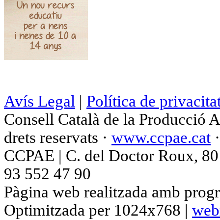
Avís Legal
|
Política de privacita
Consell Català de la Producció 
drets reservats ·
www.ccpae.cat
CCPAE | C. del Doctor Roux, 80 p
93 552 47 90
Pàgina web realitzada amb progr
Optimitzada per 1024x768 |
web