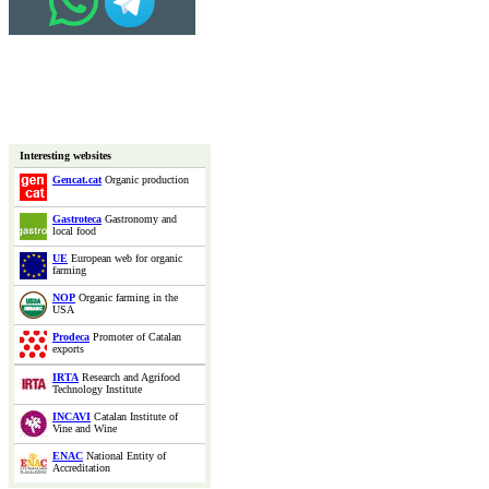
Interesting websites
Gencat.cat
Organic production
Gastroteca
Gastronomy and
local food
UE
European web for organic
farming
NOP
Organic farming in the
USA
Prodeca
Promoter of Catalan
exports
IRTA
Research and Agrifood
Technology Institute
INCAVI
Catalan Institute of
Vine and Wine
ENAC
National Entity of
Accreditation