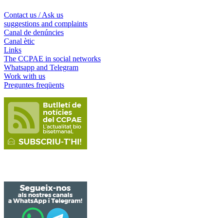
Contact us / Ask us
suggestions and complaints
Canal de denúncies
Canal ètic
Links
The CCPAE in social networks
Whatsapp and Telegram
Work with us
Preguntes freqüents