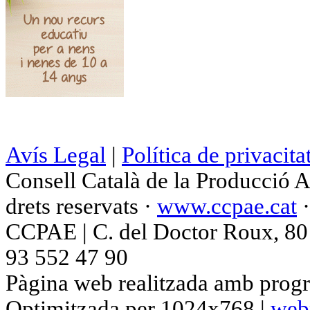
Avís Legal
|
Política de privacita
Consell Català de la Producció 
drets reservats ·
www.ccpae.cat
CCPAE | C. del Doctor Roux, 80 p
93 552 47 90
Pàgina web realitzada amb progr
Optimitzada per 1024x768 |
web