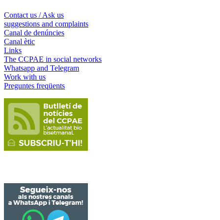
Contact us / Ask us
suggestions and complaints
Canal de denúncies
Canal ètic
Links
The CCPAE in social networks
Whatsapp and Telegram
Work with us
Preguntes freqüents