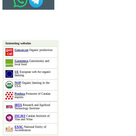
Interesting websites
Gencat.cat
Organic production
Gastroteca
Gastronomy and
local food
UE
European web for organic
farming
NOP
Organic farming in the
USA
Prodeca
Promoter of Catalan
exports
IRTA
Research and Agrifood
Technology Institute
INCAVI
Catalan Institute of
Vine and Wine
ENAC
National Entity of
Accreditation