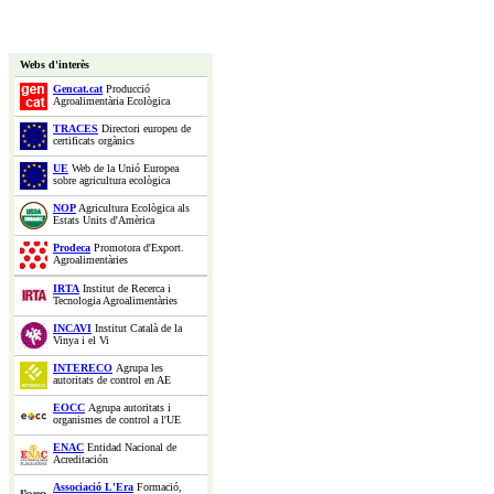
Webs d'interès
Gencat.cat
Producció
Agroalimentària Ecològica
TRACES
Directori europeu de
certificats orgànics
UE
Web de la Unió Europea
sobre agricultura ecològica
NOP
Agricultura Ecològica als
Estats Units d'Amèrica
Prodeca
Promotora d'Export.
Agroalimentàries
IRTA
Institut de Recerca i
Tecnologia Agroalimentàries
INCAVI
Institut Català de la
Vinya i el Vi
INTERECO
Agrupa les
autoritats de control en AE
EOCC
Agrupa autoritats i
organismes de control a l'UE
ENAC
Entidad Nacional de
Acreditación
Associació L'Era
Formació,