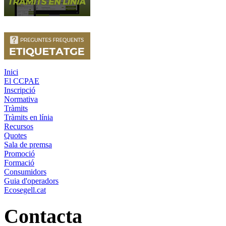
Inici
El CCPAE
Inscripció
Normativa
Tràmits
Tràmits en línia
Recursos
Quotes
Sala de premsa
Promoció
Formació
Consumidors
Guia d'operadors
Ecosegell.cat
Contacta