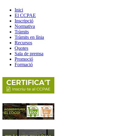
Inici
El CCPAE
Inscripció
Normativa
Tràmits
Tràmits en línia
Recursos
Quotes
Sala de premsa
Promoció
Formació