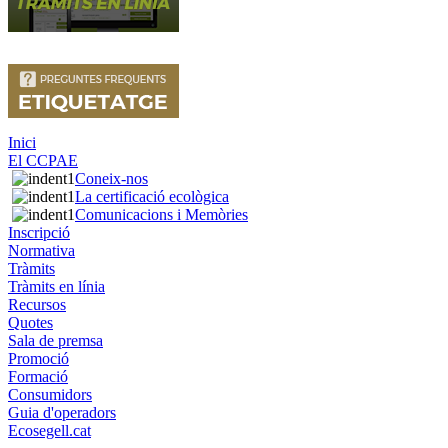
Inici
El CCPAE
Coneix-nos
La certificació ecològica
Comunicacions i Memòries
Inscripció
Normativa
Tràmits
Tràmits en línia
Recursos
Quotes
Sala de premsa
Promoció
Formació
Consumidors
Guia d'operadors
Ecosegell.cat