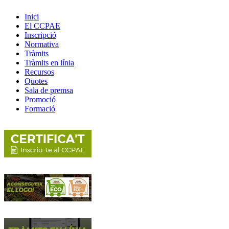
Inici
El CCPAE
Inscripció
Normativa
Tràmits
Tràmits en línia
Recursos
Quotes
Sala de premsa
Promoció
Formació