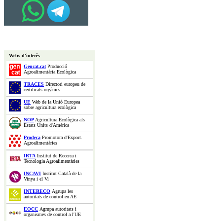
Webs d'interès
Gencat.cat
Producció
Agroalimentària Ecològica
TRACES
Directori europeu de
certificats orgànics
UE
Web de la Unió Europea
sobre agricultura ecològica
NOP
Agricultura Ecològica als
Estats Units d'Amèrica
Prodeca
Promotora d'Export.
Agroalimentàries
IRTA
Institut de Recerca i
Tecnologia Agroalimentàries
INCAVI
Institut Català de la
Vinya i el Vi
INTERECO
Agrupa les
autoritats de control en AE
EOCC
Agrupa autoritats i
organismes de control a l'UE