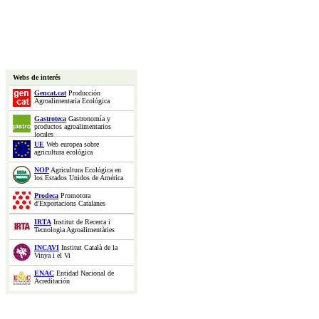
Webs de interés
Gencat.cat
Producción
Agroalimentaria Ecológica
Gastroteca
Gastronomía y
productos agroalimentarios
locales
UE
Web europea sobre
agricultura ecológica
NOP
Agricultura Ecológica en
los Estados Unidos de América
Prodeca
Promotora
d'Exportacions Catalanes
IRTA
Institut de Recerca i
Tecnologia Agroalimentàries
INCAVI
Institut Català de la
Vinya i el Vi
ENAC
Entidad Nacional de
Acreditación